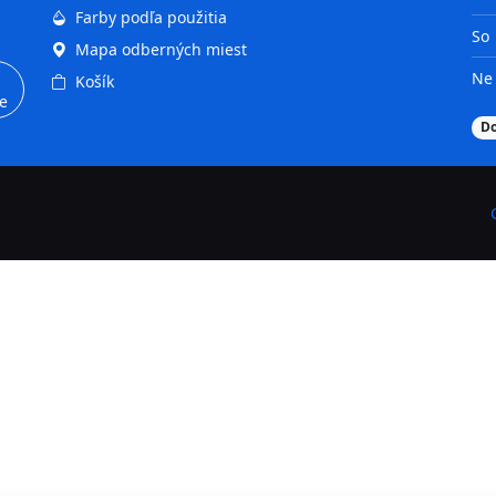
Farby podľa použitia
So
Mapa odberných miest
Ne
Košík
e
D