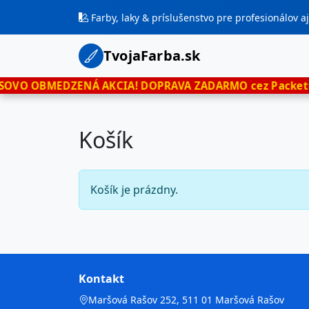
Farby, laky & príslušenstvo pre profesionálov 
TvojaFarba.sk
VO OBMEDZENÁ AKCIA!
DOPRAVA ZADARMO cez Packetu p
Košík
Košík je prázdny.
Kontakt
Maršová Rašov 252, 511 01 Maršová Rašov