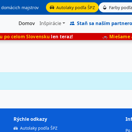
aj domácich majstrov
Autolaky podľa ŠPZ
Farby podľa
Domov
Inšpirácie
Staň sa naším partner
o celom Slovensku
len teraz!
🚗
Miešame aut
Rýchle odkazy
In
Autolaky podľa ŠPZ
Po 