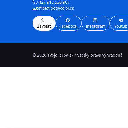
+421 915 536 901
office@bodycolor.sk
Zavolať
Facebook
Instagram
Youtub
©
2026
TvojaFarba.sk • Všetky práva vyhradené