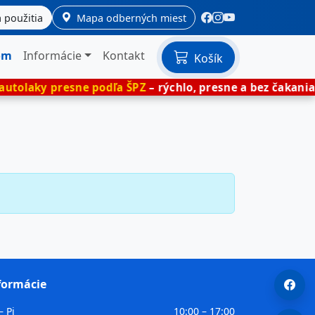
 použitia
Mapa odberných miest
om
Informácie
Kontakt
Košík
olaky presne podľa ŠPZ
– rýchlo, presne a bez čakania.
formácie
– Pi
10:00 – 17:00