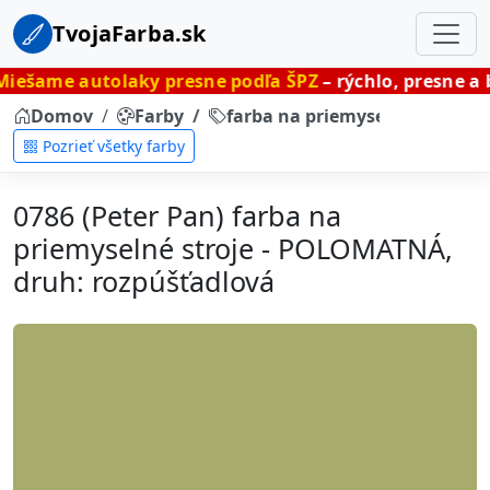
TvojaFarba.sk
utolaky presne podľa ŠPZ
– rýchlo, presne a bez čakani
Domov
Farby
farba na priemyselné stroje 
Pozrieť všetky farby
0786 (Peter Pan) farba na
priemyselné stroje - POLOMATNÁ,
druh: rozpúšťadlová