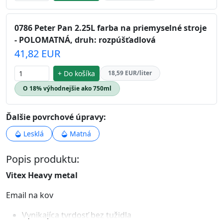
0786 Peter Pan 2.25L farba na priemyselné stroje
- POLOMATNÁ, druh: rozpúšťadlová
41,82 EUR
+ Do košíka
18,59 EUR/liter
O 18% výhodnejšie ako 750ml
Ďalšie povrchové úpravy:
Lesklá
Matná
Popis produktu:
Vitex Heavy metal
Email na kov
Vynikajíca tvrdosť bez tužidla