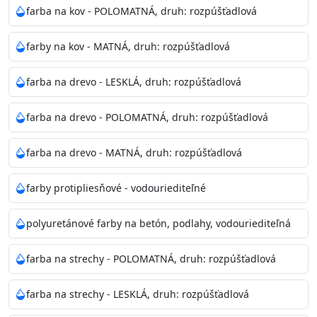
farba na kov - POLOMATNÁ, druh: rozpúšťadlová
nezostala žiadna usadenina a občas
opakujte počas aplikácie. Naneste dve vrstvy štetcom,
farby na kov - MATNÁ, druh: rozpúšťadlová
valčekom alebo striekacou pištoľou. Farba zasychá na
dotyk po 2-3 hodinách. Ďalšiu
farba na drevo - LESKLÁ, druh: rozpúšťadlová
vrstvu nanášajte po 16-18 hodinách od prvého náteru.
Doba schnutia je závislá na poveternostných
farba na drevo - POLOMATNÁ, druh: rozpúšťadlová
podmienkach s vyššou vlhkosťou a
nižšou teplotou sa doba schnutia predlžuje.
farba na drevo - MATNÁ, druh: rozpúšťadlová
Neaplikujte pri teplote pod 5°C a nad teplotu 35°C alebo
pri relatívnej vlhkosti nad 80% alebo pokiaľ v
farby protipliesňové - vodouriediteľné
nasledujúcich 48 hodinách hrozí
dážď/mráz.
polyuretánové farby na betón, podlahy, vodouriediteľná
Nepoužitá farba vyžaduje špeciálne zaobchádzanie na
farba na strechy - POLOMATNÁ, druh: rozpúšťadlová
bezpečnú likvidáciu.
farba na strechy - LESKLÁ, druh: rozpúšťadlová
Riedenie
: 0-5% riedidlom T300-T350 podľa spôsobu