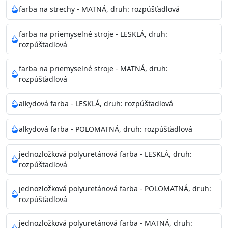
aplikácie
farba na strechy - MATNÁ, druh: rozpúšťadlová
Doba schnutia na dotyk:
2-3 hodiny
Doba na druhý náter:
16-18 hodin
farba na priemyselné stroje - LESKLÁ, druh:
Balenie
: 180ml, 375ml, 750ml, 2.25l
rozpúšťadlová
Výdatnosť na jednu vrstvu
: 14-16 m2/l
Aplikácia:
štetec, valček, striekacia pištoľ
farba na priemyselné stroje - MATNÁ, druh:
Povrchová úprava
: lesk, satén
rozpúšťadlová
Je možné tónovať v systéme Colorfull
: áno
Merná hmotnosť
: 1,22 ± 0,02 Kg / L (ISO 2811)
alkydová farba - LESKLÁ, druh: rozpúšťadlová
Čistenie
: riedidlom T300 alebo T350
alkydová farba - POLOMATNÁ, druh: rozpúšťadlová
Príprava povrchu
Povrchy musia byť čisté, suché, zbavené prachu,
jednozložková polyuretánová farba - LESKLÁ, druh:
mastnoty a materiálov so zlou priľnavosťou. Potom
rozpúšťadlová
povrch ľahko obrúste a odmastite napr.
riedidlom T300.
jednozložková polyuretánová farba - POLOMATNÁ, druh:
rozpúšťadlová
Skladovanie
48 mesiacov v orig. uzavretých obaloch medzi 5°C až
jednozložková polyuretánová farba - MATNÁ, druh: