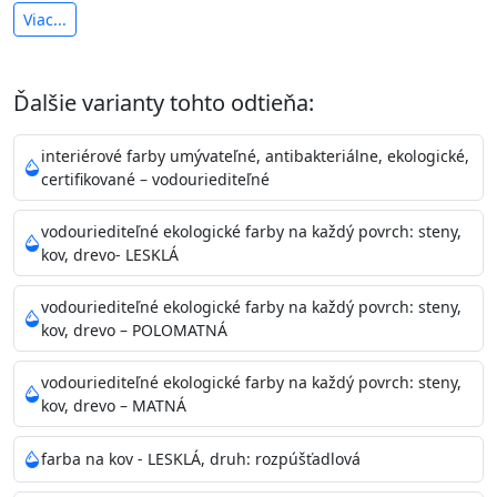
Viac...
možné tónovať v celej škále
Heavy Metal Silicon je
jednozložková polomatná farba
na báze alkydových živíc s vysokou
Ďalšie varianty tohto odtieňa:
životnosťou. Je
vhodná predovšetkým na vonkajšie aj
vnútorné nátery kovových
interiérové farby umývateľné, antibakteriálne, ekologické,
povrchov
ako sú priemyselné konštrukcie,
certifikované – vodouriediteľné
poľnohospodárske stroje, ploty, potrubia a pod.
Prípadne ju možno natrieť na drevené nerozpínajúce sa
vodouriediteľné ekologické farby na každý povrch: steny,
kov, drevo- LESKLÁ
povrchy. Vytvára veľmi tvrdý film s
perfektným rozlivom (bez tužidla), ktorý si zachováva
vodouriediteľné ekologické farby na každý povrch: steny,
svoju tvrdosť, stálofarebnosť a lesk aj keď
kov, drevo – POLOMATNÁ
je vystavený nepriaznivým poveternostným vplyvom.
vodouriediteľné ekologické farby na každý povrch: steny,
Odtieň
: je možné tónovať RAL, NCS, Pantone
kov, drevo – MATNÁ
Informácie k aplikácií
farba na kov - LESKLÁ, druh: rozpúšťadlová
Pred použitím farby ju prípadne narieďte (podľa
spôsobu použitia) dobre rozmiešajte tak aby na dne